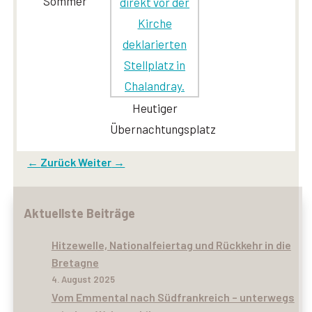
Sommer
Heutiger
Übernachtungsplatz
←
Zurück
Weiter
→
Aktuellste Beiträge
Hitzewelle, Nationalfeiertag und Rückkehr in die
Bretagne
4. August 2025
Vom Emmental nach Südfrankreich – unterwegs